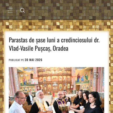
Sari
la
conținut
MENIU
PRINCIPAL
Parastas de șase luni a credinciosului dr.
Vlad-Vasile Pușcaș, Oradea
30 MAI 2026
PUBLICAT PE