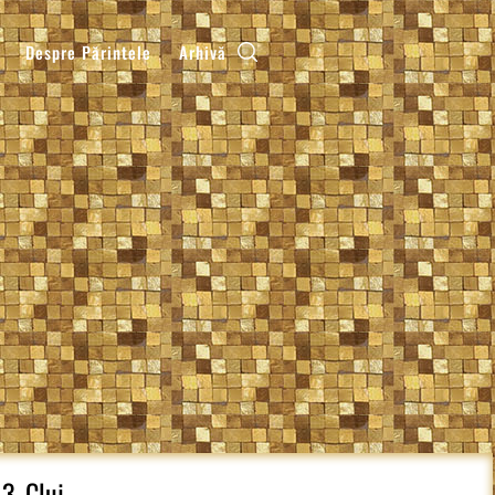
Despre Părintele
Arhivă
3, Cluj