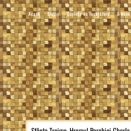
Sari
la
Acasă
Slujiri
Cuvinte de învățătură
E-book
conținut
Sfânta Treime, Hramul Parohiei Gherla 