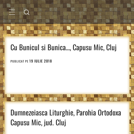
Sari
la
conținut
MENIU
PRINCIPAL
Cu Bunicul si Bunica…, Capusu Mic, Cluj
19 IULIE 2018
PUBLICAT PE
Dumnezeiasca Liturghie, Parohia Ortodoxa
Capusu Mic, jud. Cluj