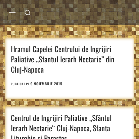
Sari
la
conținut
MENIU
PRINCIPAL
Hramul Capelei Centrului de Ingrijiri
Paliative „Sfantul Ierarh Nectarie” din
Cluj-Napoca
9 NOIEMBRIE 2015
PUBLICAT PE
Centrul de Ingrijiri Paliative „Sfântul
Ierarh Nectarie“ Cluj-Napoca, Sfanta
Liturghie si Parastas