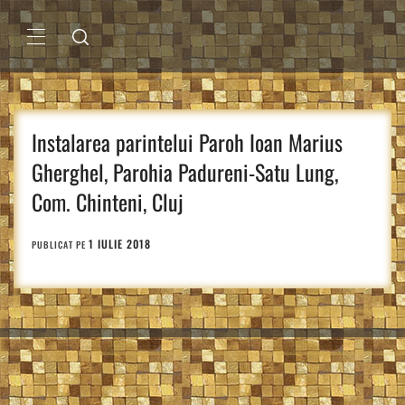
Sari
la
conținut
MENIU
PRINCIPAL
Instalarea parintelui Paroh Ioan Marius
Gherghel, Parohia Padureni-Satu Lung,
Com. Chinteni, Cluj
1 IULIE 2018
PUBLICAT PE