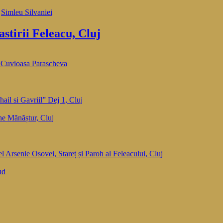
,
Simleu Silvaniei
tirii Feleacu, Cluj
 Cuvioasa Parascheva
ail si Gavriil” Dej 1, Cluj
he Mănăștur, Cluj
el Arsenie Osovei, Stareț și Paroh al Feleacului, Cluj
ud