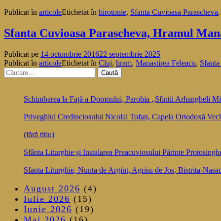
Publicat în
articole
Etichetat în
hirotonie
,
Sfanta Cuvioasa Parascheva
Sfanta Cuvioasa Parascheva, Hramul Manas
Publicat pe
14 octombrie 2016
22 septembrie 2025
Publicat în
articole
Etichetat în
Cluj
,
hram
,
Manastirea Feleacu
,
Sfanta
Caută
după:
Schimbarea la Față a Domnului, Parohia „Sfintii Arhangheli Mih
Priveghiul Credinciosului Nicolai Tofan, Capela Ortodoxă Vec
(fără titlu)
Sfânta Liturghie și Instalarea Preacuviosului Părinte Protosingh
Sfanta Liturghie, Nunta de Argint, Agrisu de Jos, Bistrita-Nasa
August 2026
(4)
Iulie 2026
(15)
Iunie 2026
(19)
Mai 2026
(16)