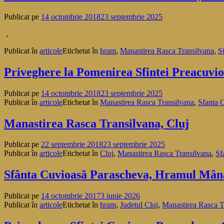
Publicat pe
14 octombrie 2018
23 septembrie 2025
,
Publicat în
articole
Etichetat în
hram
,
Manastirea Rasca Transilvana
,
S
Priveghere la Pomenirea Sfintei Preacuvio
Publicat pe
14 octombrie 2018
23 septembrie 2025
Publicat în
articole
Etichetat în
Manastirea Rasca Transilvana
,
Sfanta 
Manastirea Rasca Transilvana, Cluj
Publicat pe
22 septembrie 2018
23 septembrie 2025
Publicat în
articole
Etichetat în
Cluj
,
Manastirea Rasca Transilvana
,
Sf
Sfânta Cuvioasă Parascheva, Hramul Mânăs
Publicat pe
14 octombrie 2017
3 iunie 2026
Publicat în
articole
Etichetat în
hram
,
Judetul Cluj
,
Manastirea Rasca T