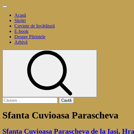
Sari
Meniu
la
principal
Acasă
conținut
Slujiri
Cuvinte de învățătură
E-book
Despre Părintele
Arhivă
Caută
după:
Sfanta Cuvioasa Parascheva
Sfanta Cuvioasa Parascheva de la Iasi, Hr