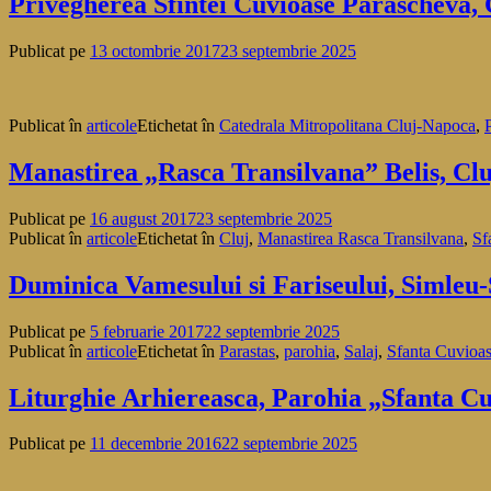
Privegherea Sfintei Cuvioase Parascheva,
Publicat pe
13 octombrie 2017
23 septembrie 2025
Publicat în
articole
Etichetat în
Catedrala Mitropolitana Cluj-Napoca
,
Manastirea „Rasca Transilvana” Belis, Clu
Publicat pe
16 august 2017
23 septembrie 2025
Publicat în
articole
Etichetat în
Cluj
,
Manastirea Rasca Transilvana
,
Sf
Duminica Vamesului si Fariseului, Simleu-S
Publicat pe
5 februarie 2017
22 septembrie 2025
Publicat în
articole
Etichetat în
Parastas
,
parohia
,
Salaj
,
Sfanta Cuvioa
Liturghie Arhiereasca, Parohia „Sfanta Cu
Publicat pe
11 decembrie 2016
22 septembrie 2025