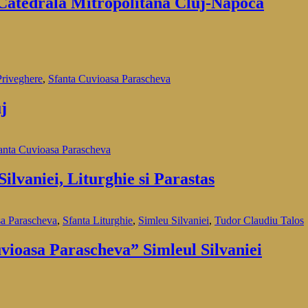
 Catedrala Mitropolitana Cluj-Napoca
Priveghere
,
Sfanta Cuvioasa Parascheva
j
anta Cuvioasa Parascheva
ilvaniei, Liturghie si Parastas
sa Parascheva
,
Sfanta Liturghie
,
Simleu Silvaniei
,
Tudor Claudiu Talos
vioasa Parascheva” Simleul Silvaniei