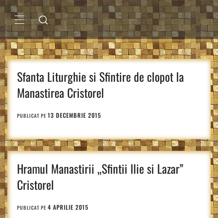
Sari
la
conținut
MENIU
PRINCIPAL
Sfanta Liturghie si Sfintire de clopot la
Manastirea Cristorel
13 DECEMBRIE 2015
PUBLICAT PE
Hramul Manastirii „Sfintii Ilie si Lazar”
Cristorel
4 APRILIE 2015
PUBLICAT PE