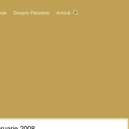
ook
Despre Părintele
Arhivă
bruarie 2008