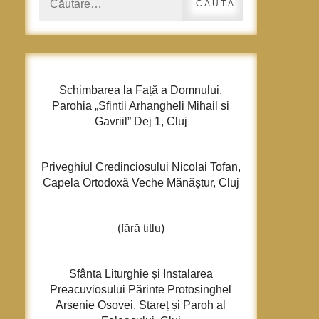
după:
Schimbarea la Față a Domnului,
Parohia „Sfintii Arhangheli Mihail si
Gavriil” Dej 1, Cluj
Priveghiul Credinciosului Nicolai Tofan,
Capela Ortodoxă Veche Mănăștur, Cluj
(fără titlu)
Sfânta Liturghie și Instalarea
Preacuviosului Părinte Protosinghel
Arsenie Osovei, Stareț și Paroh al