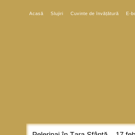
Sari
la
Acasă
Slujiri
Cuvinte de învățătură
E-b
conținut
Pelerinaj în Țara Sfântă – 17 fe