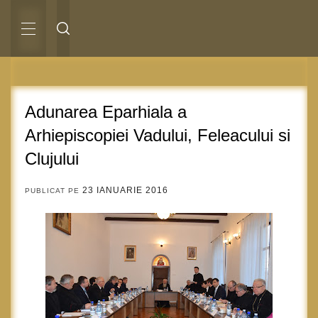
Sari
la
conținut
MENIU
PRINCIPAL
Adunarea Eparhiala a
Arhiepiscopiei Vadului, Feleacului si
Clujului
23 IANUARIE 2016
PUBLICAT PE