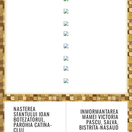
Navigare
NASTEREA
în
INMORMANTAREA
SFANTULUI IOAN
MAMEI VICTORIA
articole
BOTEZATORUL,
PASCU, SALVA,
PAROHIA CATINA-
BISTRITA-NASAUD
CLUJ