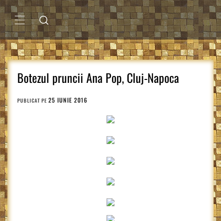
Sari
la
conținut
MENIU
PRINCIPAL
Botezul pruncii Ana Pop, Cluj-Napoca
25 IUNIE 2016
PUBLICAT PE