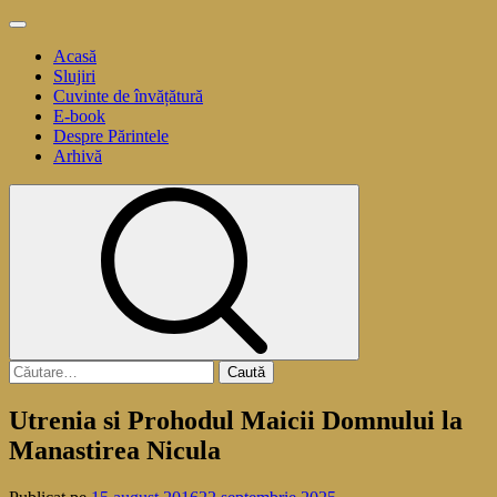
Sari
Meniu
la
principal
Acasă
conținut
Slujiri
Cuvinte de învățătură
E-book
Despre Părintele
Arhivă
Caută
după:
Utrenia si Prohodul Maicii Domnului la
Manastirea Nicula