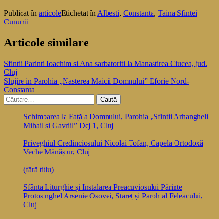
Publicat în
articole
Etichetat în
Albesti
,
Constanta
,
Taina Sfintei
Cununii
Articole similare
Navigare
Sfintii Parinti Ioachim si Ana sarbatoriti la Manastirea Ciucea, jud.
Cluj
în
Slujire in Parohia „Nasterea Maicii Domnului” Eforie Nord-
articole
Constanta
Caută
după:
Schimbarea la Față a Domnului, Parohia „Sfintii Arhangheli
Mihail si Gavriil” Dej 1, Cluj
Priveghiul Credinciosului Nicolai Tofan, Capela Ortodoxă
Veche Mănăștur, Cluj
(fără titlu)
Sfânta Liturghie și Instalarea Preacuviosului Părinte
Protosinghel Arsenie Osovei, Stareț și Paroh al Feleacului,
Cluj