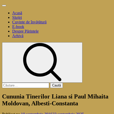
Sari
Meniu
la
principal
Acasă
conținut
Slujiri
Cuvinte de învățătură
E-book
Despre Părintele
Arhivă
Caută
după:
Cununia Tinerilor Liana si Paul Mihaita
Moldovan, Albesti-Constanta