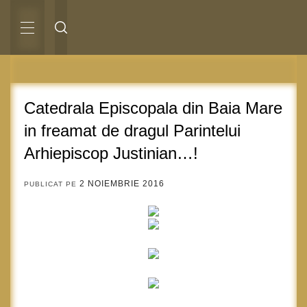
Sari
la
conținut
MENIU
PRINCIPAL
Catedrala Episcopala din Baia Mare
in freamat de dragul Parintelui
Arhiepiscop Justinian…!
2 NOIEMBRIE 2016
PUBLICAT PE