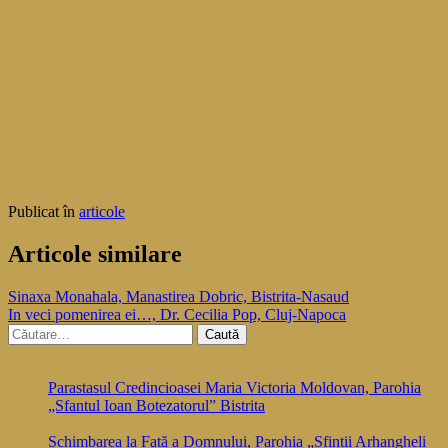
Publicat în
articole
Articole similare
Navigare
Sinaxa Monahala, Manastirea Dobric, Bistrita-Nasaud
In veci pomenirea ei…, Dr. Cecilia Pop, Cluj-Napoca
în
Caută
articole
după:
Parastasul Credincioasei Maria Victoria Moldovan, Parohia
„Sfantul Ioan Botezatorul” Bistrita
Schimbarea la Față a Domnului, Parohia „Sfintii Arhangheli