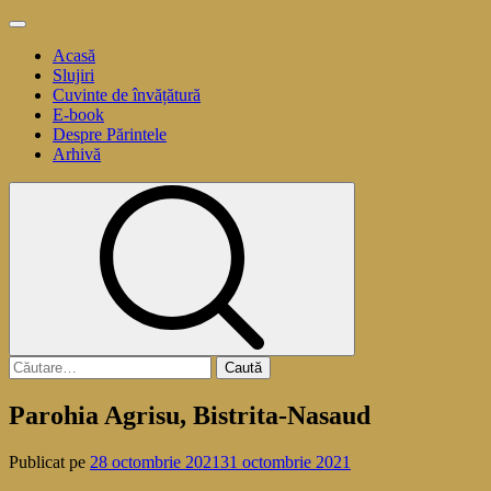
Sari
Meniu
la
principal
Acasă
conținut
Slujiri
Cuvinte de învățătură
E-book
Despre Părintele
Arhivă
Caută
după:
Parohia Agrisu, Bistrita-Nasaud
Publicat pe
28 octombrie 2021
31 octombrie 2021