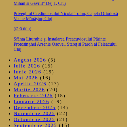
Mihail si Gavriil” Dej 1, Cluj
Priveghiul Credinciosului Nicolai Tofan, Capela Ortodoxă
Veche Mănăștur, Cluj
(fără titlu)
Sfânta Liturghie și Instalarea Preacuviosului Părinte
Protosinghel Arsenie Osovei, Stareț și Paroh al Feleacului,
Cluj
August 2026
(5)
Iulie 2026
(15)
Iunie 2026
(19)
Mai 2026
(16)
Aprilie 2026
(17)
Martie 2026
(20)
Februarie 2026
(15)
Ianuarie 2026
(19)
Decembrie 2025
(14)
Noiembrie 2025
(22)
Octombrie 2025
(21)
Septembrie 2025
(15)