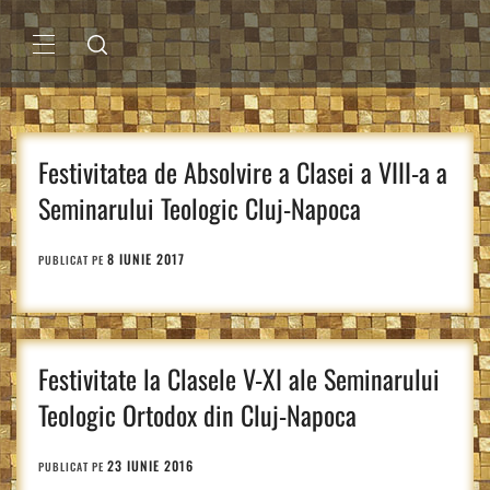
Sari
la
conținut
MENIU
PRINCIPAL
Festivitatea de Absolvire a Clasei a VIII-a a
Seminarului Teologic Cluj-Napoca
8 IUNIE 2017
PUBLICAT PE
Festivitate la Clasele V-XI ale Seminarului
Teologic Ortodox din Cluj-Napoca
23 IUNIE 2016
PUBLICAT PE