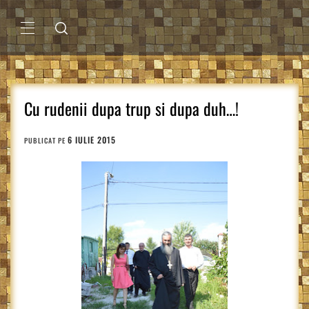
Sari
la
conținut
MENIU
PRINCIPAL
Cu rudenii dupa trup si dupa duh…!
6 IULIE 2015
PUBLICAT PE